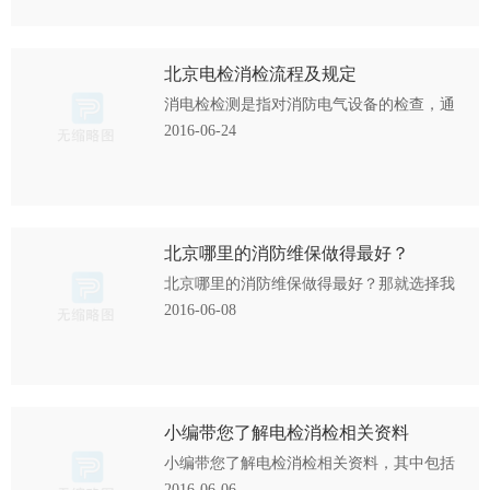
日起实施），对消防维保···
北京电检消检流程及规定
消电检检测是指对消防电气设备的检查，通
过消电检检测，确保消防设备消防设施的安
2016-06-24
全稳定性，能充分发挥建筑消防设施预防和
控制火灾的作用，以保障···
北京哪里的消防维保做得最好？
北京哪里的消防维保做得最好？那就选择我
们亿杰消防技术有限公司吧，我们保证你可
2016-06-08
以在此得到最好的服务，更多相关信息可参
考www.anf.com.cn。
小编带您了解电检消检相关资料
小编带您了解电检消检相关资料，其中包括
电检消检的含义，以及电气防火检测的条
2016-06-06