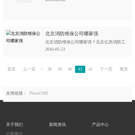
件、手段及内容，欢迎查阅。
北京消防维保公司哪家强
北京消防维保公司哪家强？北京亿杰消防工
程公司绝对是您最佳的选择，你完全可以在
2016-05-23
我公司享受到专业的服务和贴心的指导。
首页
上一页
···
38
39
40
41
42
下一页
尾页
友情链接：
PbootCMS
关于我们
新闻资讯
产品中心
公司简介